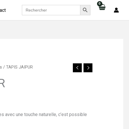
TAPIS
SEARCH BUTTON
Search
JAIPUR
act
for:
is
/ TAPIS JAIPUR
R
s avec une touche naturelle, c’est possible