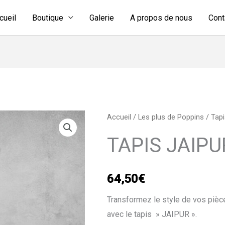
cueil
Boutique
Galerie
A propos de nous
Cont
quantité
Accueil
/
Les plus de Poppins
/
Tap
de
TAPIS JAIPU
TAPIS
JAIPUR
64,50
€
Transformez le style de vos pièce
avec le tapis » JAIPUR ».