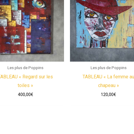
Les plus de Poppins
Les plus de Poppins
TABLEAU « Regard sur les
TABLEAU « La femme a
toiles »
chapeau »
400,00
€
120,00
€