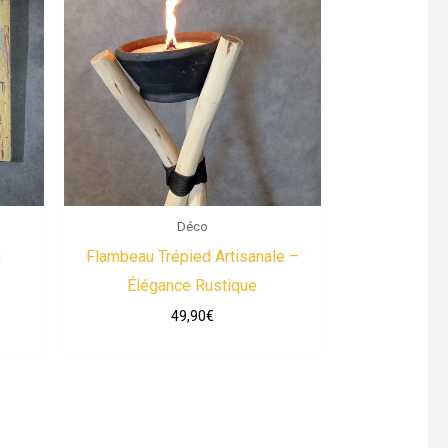
Déco
u
Flambeau Trépied Artisanale –
Élégance Rustique
49,90
€