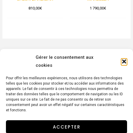
810,00
€
1 790,00
€
Gérer le consentement aux
cookies
ZA LA, Passadouire 110, 30200 Vénéjan
Pour offrir les meilleures expériences, nous utilisons des technologies
06 46 46 76 38
telles que les cookies pour stocker et/ou accéder aux informations des
appareils. Le fait de consentir à ces technologies nous permettra de
poppins.deco@gmail.com
traiter des données telles que le comportement de navigation ou les ID
Du lundi au vendredi de 08:00 à 12:00 et de 14:00 à 17:00
uniques sur ce site. Le fait de ne pas consentir ou de retirer son
consentement peut avoir un effet négatif sur certaines caractéristiques
et fonctions.
Mentions légales
ACCEPTER
Sitemap