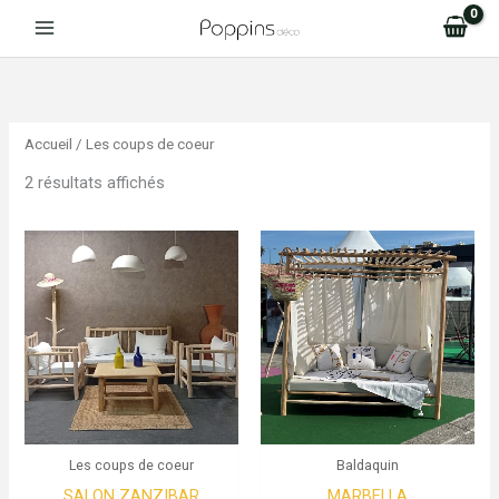
Aller
au
Trié
contenu
du
plus
récent
au
plus
Accueil
/ Les coups de coeur
ancien
2 résultats affichés
Les coups de coeur
Baldaquin
SALON ZANZIBAR
MARBELLA